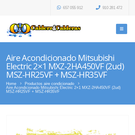
657 055 912
910 281 472
Aire Acondicionado Mitsubishi
Electric 2×1 MXZ-2HA450VF (2ud)
MSZ-HR25VF + MSZ-HR35VF
Home
Productos aire condicionado
Aire Acondicionado Mitsubishi Electric 2×1 MXZ-2HA450VF (2ud)
MSZ-HR25VF + MSZ-HR35VF