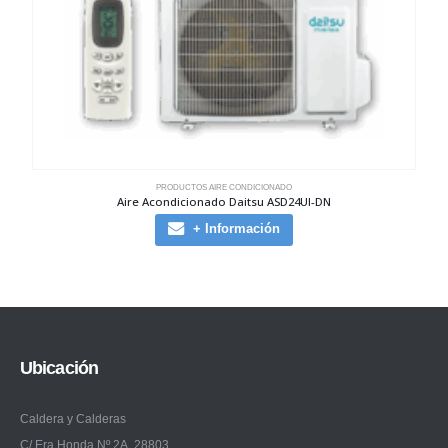
PRODUCTOS AIRE CONDICIONADO
Aire Acondicionado Daitsu ASD24UI-DN
+ Información
Ubicación
Caldera y Calderas
C/ Era Honda Nº 2A, 28803