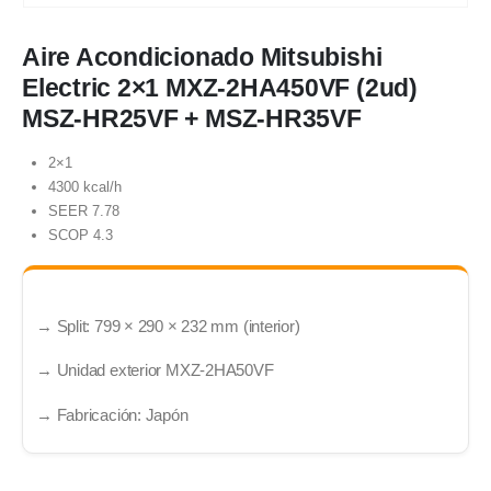
Aire Acondicionado Mitsubishi
Electric 2×1 MXZ-2HA450VF (2ud)
MSZ-HR25VF + MSZ-HR35VF
2×1
4300 kcal/h
SEER 7.78
SCOP 4.3
→ Split: 799 × 290 × 232 mm (interior)
→ Unidad exterior MXZ-2HA50VF
→ Fabricación: Japón