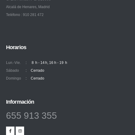
Alcalá de Henares, Madrid
Teléfono : 910 281 472
Horarios
Lun.-Vie.
:
8 h - 14 h, 16 h - 19 h
Sábado
:
Cerrado
Domingo
:
Cerrado
Información
655 913 355