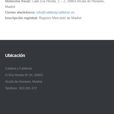
Domicilio fiscal:
Calle Era Honda, 1 – 2, 28803 Alcalá de Henares,
Madrid
Correo electrónico:
info@calderaycalderas.es
Inscripción registral:
Registro Mercantil de Madrid
Ubicación
Caldera y Calderas
C/ Era Honda Nº 2A, 28803
Alcalá de Henares, Madrid
Teléfono : 910 281 472