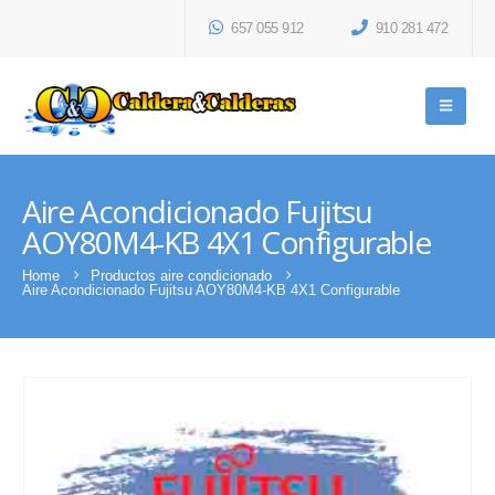
657 055 912
910 281 472
Aire Acondicionado Fujitsu
AOY80M4-KB 4X1 Configurable
Home
Productos aire condicionado
Aire Acondicionado Fujitsu AOY80M4-KB 4X1 Configurable