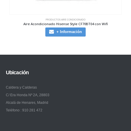
PRODUCTOS AIRE CONDICIONADO
Aire Acondicionado Hisense Style CF70BT04 con Wifi
+ Información
Ubicación
Caldera y Calderas
C/ Era Honda Nº 2A, 28803
Alcalá de Henares, Madrid
Teléfono : 910 281 472