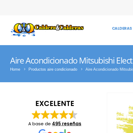
CALDERAS 
Aire Acondicionado Mitsubishi El
Home
Productos aire condicionado
Aire Acondicionado Mits
EXCELENTE
A base de
495 reseñas