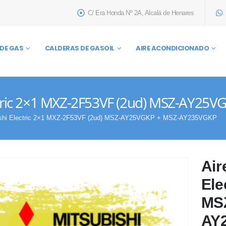
C/ Era Honda Nº 2A, Alcalá de Henares
DE GAS
CALDERAS DE GASOIL
AIRE ACONDICIONADO
ectric 2×1 MXZ-2F53VF (2ud) MSZ-AY2
ubishi Electric 2×1 MXZ-2F53VF (2ud) MSZ-AY25VGKP + MSZ-AY235VGKP
Air
Ele
MS
AY