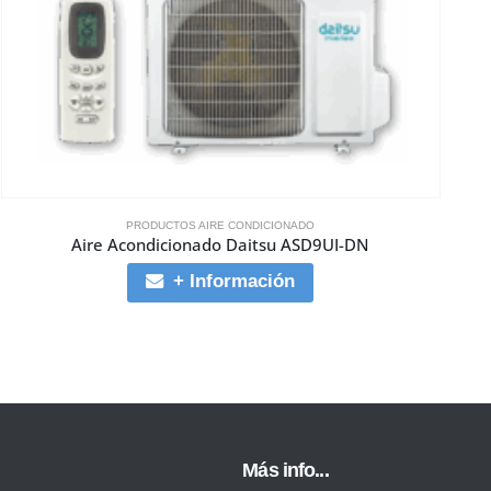
PRODUCTOS AIRE CONDICIONADO
Aire Acondicionado Daitsu ASD9UI-DN
A
+ Información
Más info...