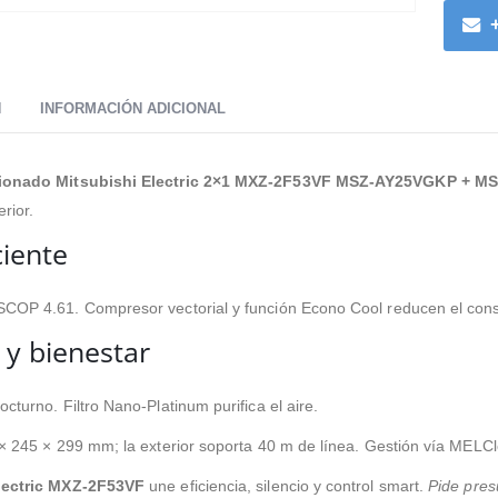
N
INFORMACIÓN ADICIONAL
cionado Mitsubishi Electric 2×1 MXZ-2F53VF MSZ-AY25VGKP + 
erior.
ciente
SCOP 4.61. Compresor vectorial y función Econo Cool reducen el co
o y bienestar
cturno. Filtro Nano-Platinum purifica el aire.
 × 245 × 299 mm; la exterior soporta 40 m de línea. Gestión vía MELCl
lectric MXZ-2F53VF
une eficiencia, silencio y control smart.
Pide pres