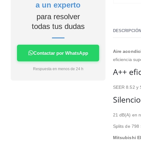
a un experto
4 días me lo estaban
instalando en casa facilidad
para resolver
de financiación sin intereses
en mi caso la instalación unos
todas tus dudas
profesionales no tardaron
DESCRIPCIÓ
nada apenas ensuciaron la
casa nada dejaron todo
limpio servicio rápido limpio y
Aire acondi
Contactar por WhatsApp
eficaz si tengo que poner algo
eficiencia sup
a futuro sin duda será con
A++ efi
Respuesta en menos de 24 h
esta empresa.
SEER 8.52 y 
Silenci
21 dB(A) en no
Splits de 798
Mitsubishi E