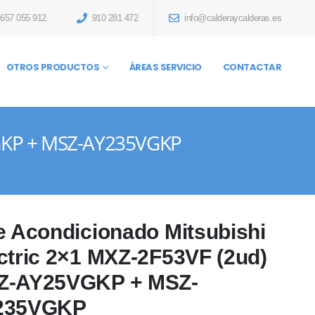
657 055 912
910 281 472
info@calderaycalderas.es
OTROS PRODUCTOS
ÁREAS SERVICIO
CONTACTAR
5VGKP + MSZ-AY235VGKP
e Acondicionado Mitsubishi
ctric 2×1 MXZ-2F53VF (2ud)
Z-AY25VGKP + MSZ-
235VGKP