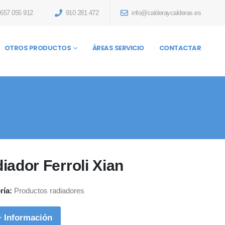
657 055 912
910 281 472
info@calderaycalderas.es
OTROS PRODUCTOS
ÁREAS SERVICIO
CONTACTAR
iador Ferroli Xian
ría:
Productos radiadores
+ Información