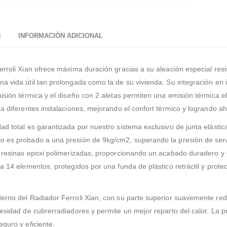
N
INFORMACIÓN ADICIONAL
erroli Xian ofrece máxima duración gracias a su aleación especial resi
a vida útil tan prolongada como la de su vivienda. Su integración en 
isión térmica y el diseño con 2 aletas permiten una emisión térmica ele
a diferentes instalaciones, mejorando el confort térmico y logrando aho
ad total es garantizada por nuestro sistema exclusivo de junta elásti
 es probado a una presión de 9kg/cm2, superando la presión de servi
n resinas epoxi polimerizadas, proporcionando un acabado duradero y
 a 14 elementos, protegidos por una funda de plástico retráctil y prot
erno del Radiador Ferroli Xian, con su parte superior suavemente redo
cesidad de cubrerradiadores y permite un mejor reparto del calor. La p
eguro y eficiente.