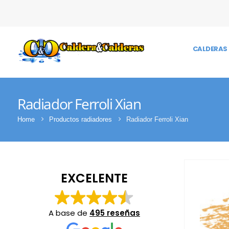
CALDERAS 
Radiador Ferroli Xian
Home
Productos radiadores
Radiador Ferroli Xian
EXCELENTE
A base de
495 reseñas