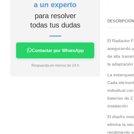
a un experto
4 días me lo estaban
instalando en casa facilidad
para resolver
de financiación sin intereses
DESCRIPCIÓ
en mi caso la instalación unos
todas tus dudas
profesionales no tardaron
nada apenas ensuciaron la
El Radiador F
casa nada dejaron todo
limpio servicio rápido limpio y
asegurando un
Contactar por WhatsApp
eficaz si tengo que poner algo
de alta transm
a futuro sin duda será con
la adaptación 
Respuesta en menos de 24 h
esta empresa.
La estanqueid
Cada elemento
individual co
baterías de 2
instalación.
El diseño mod
elimina la ne
rendimiento s