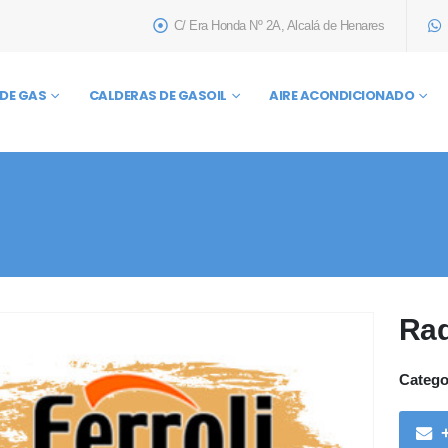
C/ Era Honda Nº 2A, Alcalá de Henares
DE GAS
CALDERAS DE GASOIL
AIRE ACONDICIONADO
Rad
Catego