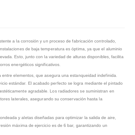
instaladores Leandro y Ramon,
conmigo, le dije a
que sufrieron lo suyo para
quería y en cuest
adaptar la nueva caldera.
hora me envió tre
Creo que acerte plenamente
cotizaciones vía 
al contar con esta empresa.
electrónico, toma
decisión de contr
stente a la corrosión y un proceso de fabricación controlado,
el cambio de cal
aclarar que yo viv
instalaciones de baja temperatura es óptima, ya que el aluminio
pueblo en VALLADO
vada. Esto, junto con la variedad de alturas disponibles, facilita
hubo ningún prob
rros energéticos significativos.
vinieron a hacer l
de la caldera. Quedé
ca entre elementos, que asegura una estanqueidad indefinida.
gratamente satis
cio estándar. El acabado perfecto se logra mediante el pintado
trabajo calidad-pr
 estéticamente agradable. Los radiadores se suministran en
profesionalidad d
técnicos y de Dav
ectores laterales, asegurando su conservación hasta la
el que me asesor
momento
ndeada y aletas diseñadas para optimizar la salida de aire,
resión máxima de ejercicio es de 6 bar, garantizando un