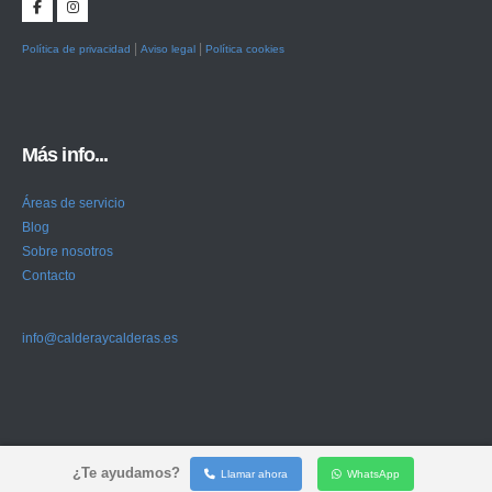
|
|
Política de privacidad
Aviso legal
Política cookies
Más info...
Áreas de servicio
Blog
Sobre nosotros
Contacto
info@calderaycalderas.es
¿Te ayudamos?
Llamar ahora
WhatsApp
© Copyright 2025. Caldera y Calderas