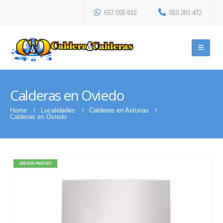
657 055 912
910 281 472
Calderas en Oviedo
Home
Localidades
Calderas en Asturias
Calderas en Oviedo
¡MEJOR PRECIO!