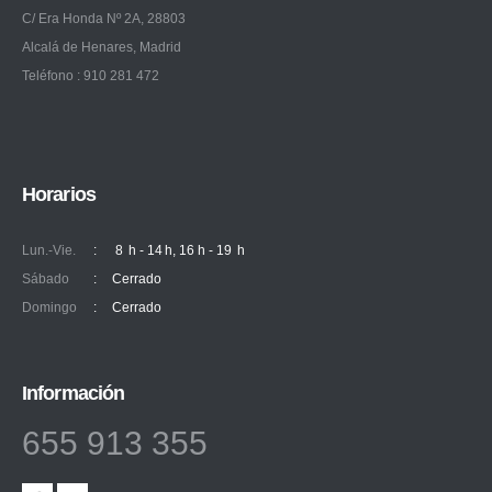
C/ Era Honda Nº 2A, 28803
Alcalá de Henares, Madrid
Teléfono : 910 281 472
Horarios
Lun.-Vie.
:
8 h - 14 h, 16 h - 19 h
Sábado
:
Cerrado
Domingo
:
Cerrado
Información
655 913 355