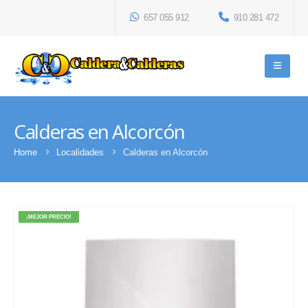
657 055 912
910 281 472
Calderas en Alcorcón
Home
Localidades
Calderas en Alcorcón
¡MEJOR PRECIO!