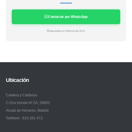
Contactar por WhatsApp
Respuesta en menos de 24 h
Ubicación
Caldera y Calderas
C/ Era Honda Nº 2A, 28803
Alcalá de Henares, Madrid
Teléfono : 910 281 472