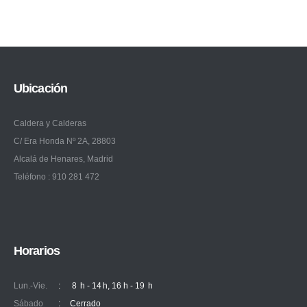
Ubicación
Caldera y Calderas
C/ Era Honda Nº 2A, 28803
Alcalá de Henares, Madrid
Teléfono : 910 281 472
Horarios
Lun.-Vie.
:
8 h - 14 h, 16 h - 19 h
Sábado
:
Cerrado