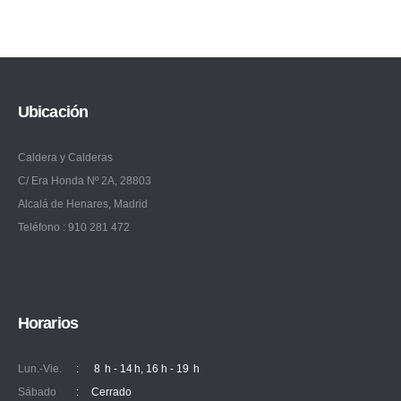
Ubicación
Caldera y Calderas
C/ Era Honda Nº 2A, 28803
Alcalá de Henares, Madrid
Teléfono : 910 281 472
Horarios
Lun.-Vie.
:
8 h - 14 h, 16 h - 19 h
Sábado
:
Cerrado