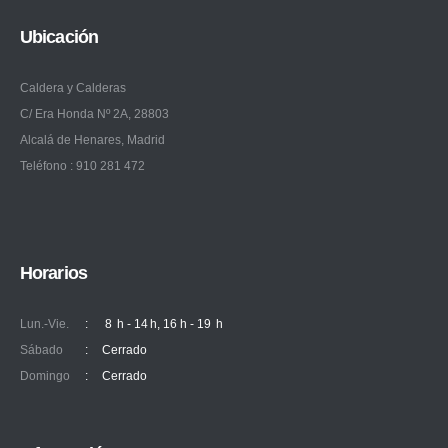
Ubicación
Caldera y Calderas
C/ Era Honda Nº 2A, 28803
Alcalá de Henares, Madrid
Teléfono : 910 281 472
Horarios
Lun.-Vie.
:
8 h - 14 h, 16 h - 19 h
Sábado
:
Cerrado
Domingo
:
Cerrado