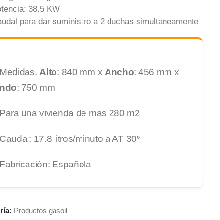
tencia: 38.5 KW
udal para dar suministro a 2 duchas simultaneamente
Jose Villarrubia
Maye Rod
29/01/2026
08/12/2025
Medidas.
Alto
: 840 mm x
Ancho
: 456 mm x
ndo
: 750 mm
Para una vivienda de mas 280 m2
Mis felicitaciones mas
Hola buenas tard
Leer más
Leer más
sinceras a Caldera y Calderas
necesitaba cambi
Caudal: 17.8 litros/minuto a AT 30º
que ha realizado un trabajo
caldera vieja por
EXCELENTE en la instalacion de
estaba fallado, a
Fabricación: Española
una Caldera situada en el
busqué por intern
salon de casa y montada en
encontré varias 
el interior de un armario a nivel
entre tantas est
del suelo, mi agradecimiento
Calderas y Calder
personal a David encargado
mensaje y se pus
ría:
Productos gasoil
del trabajo y a los
inmediato en con