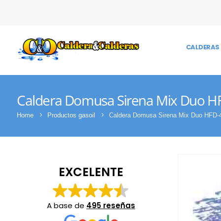
CALDERAS 
Caldera Domusa Sirena Mix Duo H
Home
Productos gasoil
Caldera Domusa Sirena Mix Duo HFD-
EXCELENTE
A base de
495 reseñas