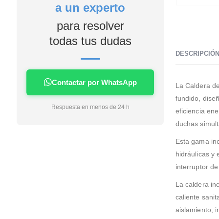
a un experto
4 días me lo estaban
instalando en casa facilidad
para resolver
de financiación sin intereses
en mi caso la instalación unos
todas tus dudas
profesionales no tardaron
DESCRIPCIÓ
nada apenas ensuciaron la
casa nada dejaron todo
limpio servicio rápido limpio y
Contactar por WhatsApp
La Caldera d
eficaz si tengo que poner algo
fundido, dise
a futuro sin duda será con
Respuesta en menos de 24 h
esta empresa.
eficiencia en
duchas simul
Esta gama inc
hidráulicas y 
interruptor d
La caldera in
caliente sani
aislamiento, 