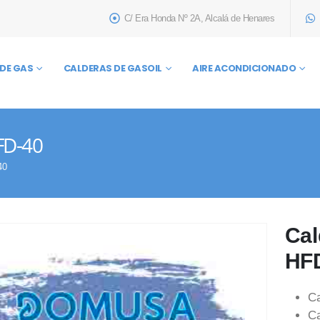
C/ Era Honda Nº 2A, Alcalá de Henares
DE GAS
CALDERAS DE GASOIL
AIRE ACONDICIONADO
FD-40
40
Cal
HF
Ca
Ca