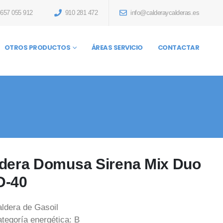
657 055 912
910 281 472
info@calderaycalderas.es
OTROS PRODUCTOS
ÁREAS SERVICIO
CONTACTAR
dera Domusa Sirena Mix Duo
D-40
ldera de Gasoil
tegoría energética: B