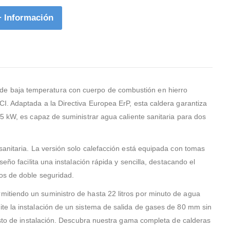
instaladores Leandro y Ramon,
conmigo, le dije a
que sufrieron lo suyo para
quería y en cuest
+ Información
adaptar la nueva caldera.
hora me envió tre
Creo que acerte plenamente
cotizaciones vía 
al contar con esta empresa.
electrónico, toma
decisión de contr
el cambio de cal
aclarar que yo viv
de baja temperatura con cuerpo de combustión en hierro
pueblo en VALLADO
I. Adaptada a la Directiva Europea ErP, esta caldera garantiza
hubo ningún prob
vinieron a hacer l
.5 kW, es capaz de suministrar agua caliente sanitaria para dos
de la caldera. Quedé
gratamente satis
trabajo calidad-pr
sanitaria. La versión solo calefacción está equipada con tomas
profesionalidad d
eño facilita una instalación rápida y sencilla, destacando el
técnicos y de Dav
cos de doble seguridad.
el que me asesor
momento
mitiendo un suministro de hasta 22 litros por minuto de agua
te la instalación de un sistema de salida de gases de 80 mm sin
costo de instalación. Descubra nuestra gama completa de calderas