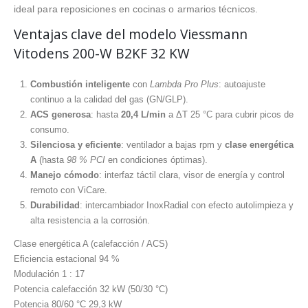
ideal para reposiciones en cocinas o armarios técnicos.
Ventajas clave del modelo Viessmann
Vitodens 200-W B2KF 32 KW
Combustión inteligente
con
Lambda Pro Plus
: autoajuste
continuo a la calidad del gas (GN/GLP).
ACS generosa
: hasta
20,4 L/min
a ΔT 25 °C para cubrir picos de
consumo.
Silenciosa y eficiente
: ventilador a bajas rpm y
clase energética
A
(hasta
98 % PCI
en condiciones óptimas).
Manejo cómodo
: interfaz táctil clara, visor de energía y control
remoto con ViCare.
Durabilidad
: intercambiador InoxRadial con efecto autolimpieza y
alta resistencia a la corrosión.
Clase energética
A (calefacción / ACS)
Eficiencia estacional
94 %
Modulación
1 : 17
Potencia calefacción
32 kW (50/30 °C)
Potencia 80/60 °C
29,3 kW