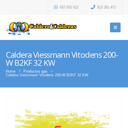
657 055 912
910 281 472
Caldera Viessmann Vitodens 200-
W B2KF 32 KW
Home
Productos gas
Caldera Viessmann Vitodens 200-W B2KF 32 KW