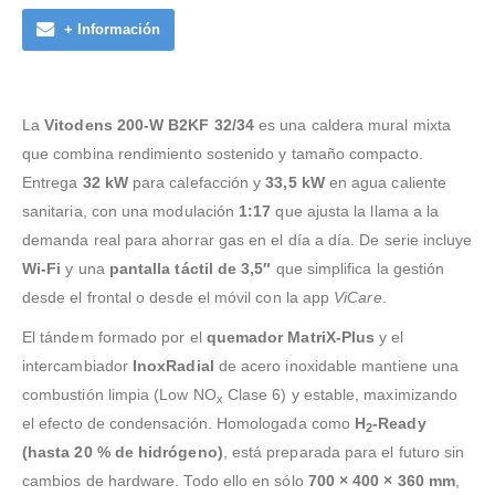
+ Información
La
Vitodens 200-W B2KF 32/34
es una caldera mural mixta
que combina rendimiento sostenido y tamaño compacto.
Entrega
32 kW
para calefacción y
33,5 kW
en agua caliente
sanitaria, con una modulación
1:17
que ajusta la llama a la
demanda real para ahorrar gas en el día a día. De serie incluye
Wi-Fi
y una
pantalla táctil de 3,5″
que simplifica la gestión
desde el frontal o desde el móvil con la app
ViCare
.
El tándem formado por el
quemador MatriX-Plus
y el
intercambiador
InoxRadial
de acero inoxidable mantiene una
combustión limpia (Low NO
Clase 6) y estable, maximizando
x
el efecto de condensación. Homologada como
H
-Ready
2
(hasta 20 % de hidrógeno)
, está preparada para el futuro sin
cambios de hardware. Todo ello en sólo
700 × 400 × 360 mm
,