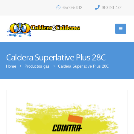
657 055 912
910 281 472
Caldera Superlative Plus 28C
Home
Productos gas
Caldera Superlative Plus 28C