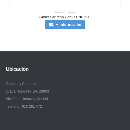
PRODUCTOS GAS
Caldera Ariston Genus ONE 30 FF
+ Información
Ubicación
Caldera y Calderas
C/ Era Honda Nº 2A, 28803
Alcalá de Henares, Madrid
Teléfono : 910 281 472