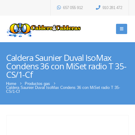
657 055 912
910 281 472
Caldera Saunier Duval IsoMax
Condens 36 con MiSet radio T 35-
CS/1-Cf
Home
Productos gas
Caldera Saunier Duval IsoMax Condens 36 con MiSet radio T 35-
CS/1-Cf