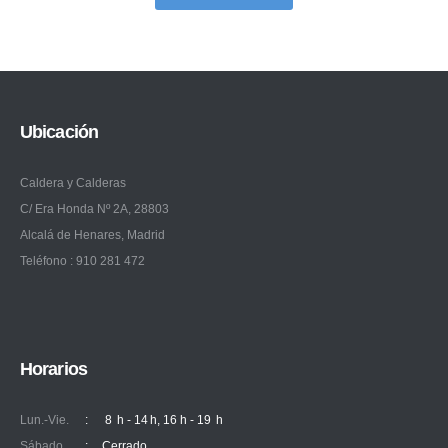
Ubicación
Caldera y Calderas
C/ Era Honda Nº 2A, 28803
Alcalá de Henares, Madrid
Teléfono : 910 281 472
Horarios
Lun.-Vie.
:
8 h - 14 h, 16 h - 19 h
Sábado
:
Cerrado