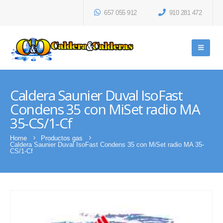
657 055 912
910 281 472
Caldera Saunier Duval IsoFast
Condens 35 con MiSet radio MA
35-CS/1-Cf
Home
Productos gas
Caldera Saunier Duval IsoFast Condens 35 con MiSet radio MA 35-
CS/1-Cf