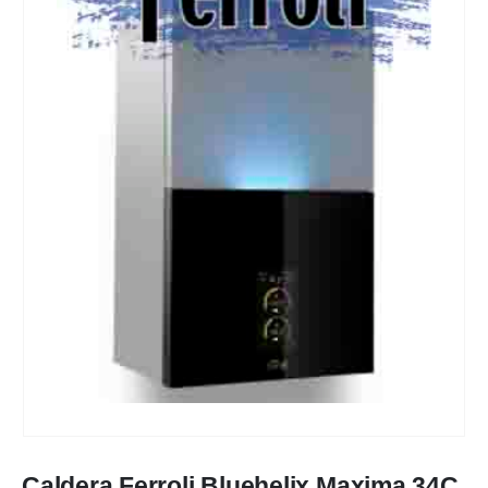
Caldera Ferroli Bluehelix Maxima 34C