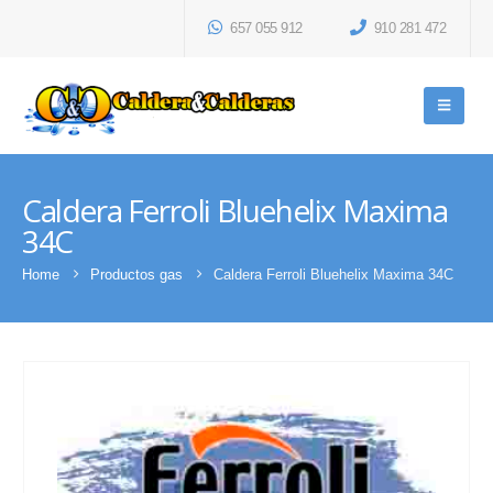
657 055 912
910 281 472
Caldera Ferroli Bluehelix Maxima
34C
Home
Productos gas
Caldera Ferroli Bluehelix Maxima 34C