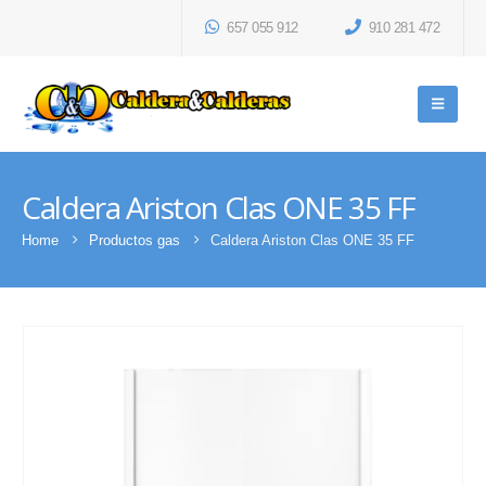
657 055 912
910 281 472
Caldera Ariston Clas ONE 35 FF
Home
Productos gas
Caldera Ariston Clas ONE 35 FF