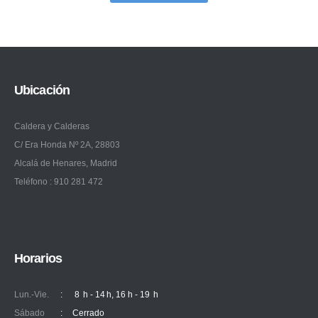
Ubicación
Caldera y Calderas
C/ Era Honda Nº 2A, 28803
Alcalá de Henares, Madrid
Teléfono : 910 281 472
Horarios
Lun.-Vie.
:
8 h - 14 h, 16 h - 19 h
Sábado
:
Cerrado