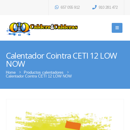
657 055 912
910 281 472
Calentador Cointra CETI 12 LOW
NOW
Home
Productos calentadores
Calentador Cointra CETI 12 LOW NOW