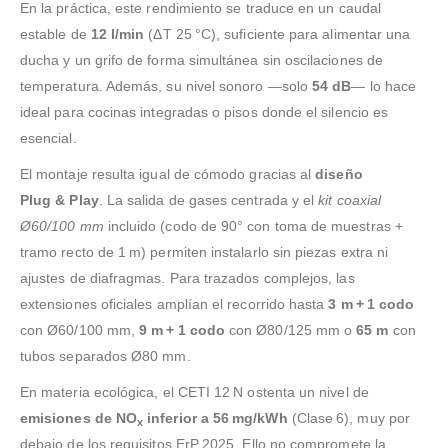
En la práctica, este rendimiento se traduce en un caudal
estable de
12 l/min
(ΔT 25 °C), suficiente para alimentar una
ducha y un grifo de forma simultánea sin oscilaciones de
temperatura. Además, su nivel sonoro —solo
54 dB
— lo hace
ideal para cocinas integradas o pisos donde el silencio es
esencial.
El montaje resulta igual de cómodo gracias al
diseño
Plug & Play
. La salida de gases centrada y el
kit coaxial
Ø60/100 mm
incluido (codo de 90° con toma de muestras +
tramo recto de 1 m) permiten instalarlo sin piezas extra ni
ajustes de diafragmas. Para trazados complejos, las
extensiones oficiales amplían el recorrido hasta
3 m + 1 codo
con Ø60/100 mm,
9 m + 1 codo
con Ø80/125 mm o
65 m
con
tubos separados Ø80 mm.
En materia ecológica, el CETI 12 N ostenta un nivel de
emisiones de NO
inferior a 56 mg/kWh
(Clase 6), muy por
x
debajo de los requisitos ErP 2025. Ello no compromete la