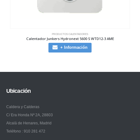
PRODUCTOS CALENTADORES
Calentador Junkers Hydronext 5600 S WTD12-3 AME
+ Información
Ubicación
Caldera y Calderas
C/ Era Honda Nº 2A, 28803
Alcalá de Henares, Madrid
Teléfono : 910 281 472