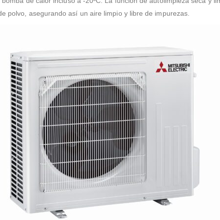
a bomba de calor incluso a -20ºC. La función de autolimpieza seca y lim
e polvo, asegurando así un aire limpio y libre de impurezas.