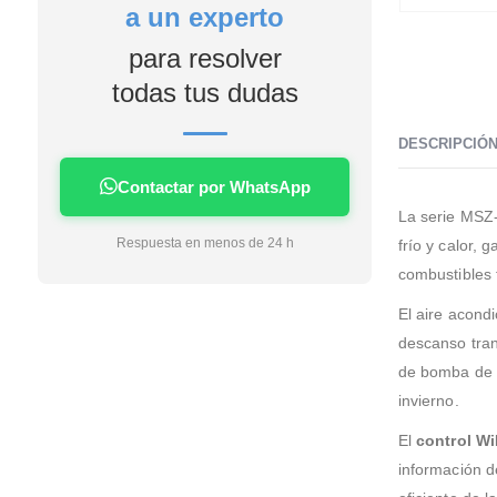
a un experto
4 días me lo estaban
instalando en casa facilidad
para resolver
de financiación sin intereses
en mi caso la instalación unos
todas tus dudas
profesionales no tardaron
nada apenas ensuciaron la
DESCRIPCIÓ
casa nada dejaron todo
limpio servicio rápido limpio y
Contactar por WhatsApp
eficaz si tengo que poner algo
La serie MSZ-
a futuro sin duda será con
Respuesta en menos de 24 h
frío y calor, 
esta empresa.
combustibles 
El aire acon
descanso tran
de bomba de c
invierno.
El
control W
información d