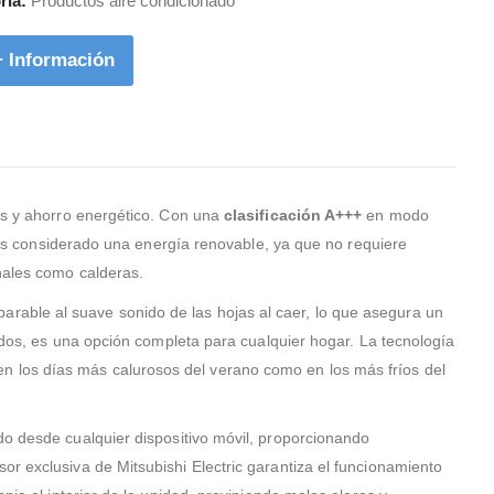
ría:
Productos aire condicionado
instaladores Leandro y Ramon,
conmigo, le dije a
que sufrieron lo suyo para
quería y en cuest
+ Información
adaptar la nueva caldera.
hora me envió tre
Creo que acerte plenamente
cotizaciones vía 
al contar con esta empresa.
electrónico, toma
decisión de contr
el cambio de cal
aclarar que yo viv
pueblo en VALLADO
nes y ahorro energético. Con una
clasificación A+++
en modo
hubo ningún prob
ma es considerado una energía renovable, ya que no requiere
vinieron a hacer l
de la caldera. Quedé
onales como calderas.
gratamente satis
parable al suave sonido de las hojas al caer, lo que asegura un
trabajo calidad-pr
profesionalidad d
rados, es una opción completa para cualquier hogar. La tecnología
técnicos y de Dav
 los días más calurosos del verano como en los más fríos del
el que me asesor
momento
ado desde cualquier dispositivo móvil, proporcionando
or exclusiva de Mitsubishi Electric garantiza el funcionamiento