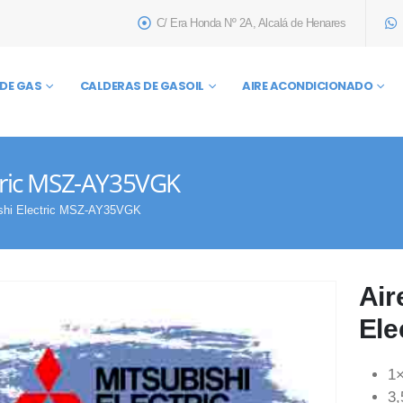
C/ Era Honda Nº 2A, Alcalá de Henares
DE GAS
CALDERAS DE GASOIL
AIRE ACONDICIONADO
ctric MSZ-AY35VGK
ishi Electric MSZ-AY35VGK
Air
Ele
1
3,