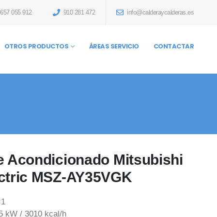
657 055 912
910 281 472
info@calderaycalderas.es
OTROS PRODUCTOS
ÁREAS SERVICIO
CONTACTAR
e Acondicionado Mitsubishi
ctric MSZ-AY35VGK
×1
5 kW / 3010 kcal/h