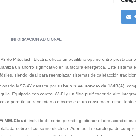
Catego
N
INFORMACIÓN ADICIONAL
AY de Mitsubishi Electric ofrece un equilibrio óptimo entre prestacio
garantiza un ahorro significativo en la factura energética. Este siste
fósiles, siendo ideal para reemplazar sistemas de calefacción tradici
dicionado MSZ-AY destaca por su
bajo nivel sonoro de 18dB(A)
, com
quilo. Equipado con control Wi-Fi y un filtro purificador de aire integ
alor permite un rendimiento máximo con un consumo mínimo, tanto en
iFi MELCloud
, incluido de serie, permite gestionar el aire acondicion
etallada sobre el consumo eléctrico. Además, la tecnología de compres