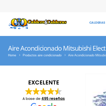
CALDERAS 
Aire Acondicionado Mitsubishi Ele
Home
Productos aire condicionado
Aire Acondicionado Mitsub
EXCELENTE
A base de
495 reseñas