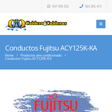
657 055 912
910 281 472
Conductos Fujitsu ACY125K-KA
Home
Productos aire condicionado
Conductos Fujitsu ACY125K-KA