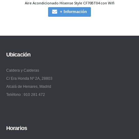
Aire Acondicionado Hisense Style CF70BT04 con Wifi
+ Información
Ubicación
Caldera y Calderas
C/ Era Honda Nº 2A, 28803
Alcalá de Henares, Madrid
Teléfono : 910 281 472
Horarios