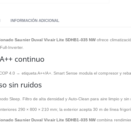
N
INFORMACIÓN ADICIONAL
ionado Saunier Duval Vivair Lite SDHB1-035 NW
ofrece climatizaci
Full-Inverter.
A++ continuo
OP 4.0 → etiqueta A++/A+. Smart Sense modula el compresor y rebaja
o sin ruidos
odo Sleep. Filtro de alta densidad y Auto-Clean para aire limpio y sin
teriores 290 × 800 × 210 mm; la exterior acepta 30 m de línea frigoríf
ionado Saunier Duval Vivair Lite SDHB1-035 NW
combina rendimient