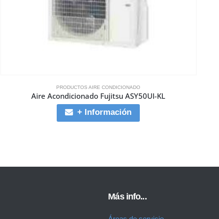
PRODUCTOS AIRE CONDICIONADO
Aire Acondicionado Fujitsu ASY50UI-KL
+ Información
Más info...
Áreas de servicio