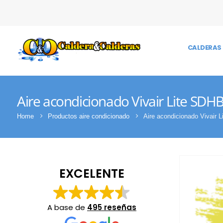
CALDERAS 
Aire acondicionado Vivair Lite SD
Home
Productos aire condicionado
Aire acondicionado Vivair
EXCELENTE
A base de
495 reseñas