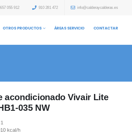
657 055 912
910 281 472
info@calderaycalderas.es
OTROS PRODUCTOS
ÁREAS SERVICIO
CONTACTAR
e acondicionado Vivair Lite
HB1-035 NW
×1
10 kcal/h