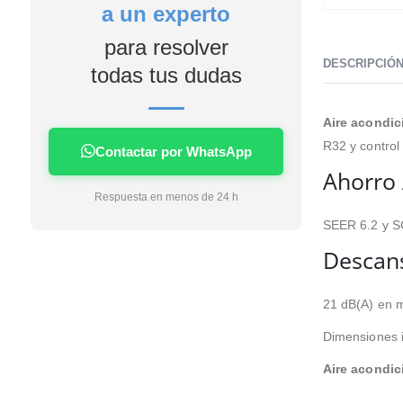
a un experto
4 días me lo estaban
instalando en casa facilidad
para resolver
de financiación sin intereses
DESCRIPCIÓ
en mi caso la instalación unos
todas tus dudas
profesionales no tardaron
nada apenas ensuciaron la
Aire acondic
casa nada dejaron todo
limpio servicio rápido limpio y
R32 y control 
Contactar por WhatsApp
eficaz si tengo que poner algo
Ahorro 
a futuro sin duda será con
Respuesta en menos de 24 h
esta empresa.
SEER 6.2 y SC
Descans
21 dB(A) en m
Dimensiones in
Aire acondic