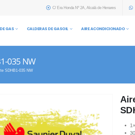
C/ Era Honda Nº 2A, Alcalá de Henares
DE GAS
CALDERAS DE GASOIL
AIRE ACONDICIONADO
HB1-035 NW
 Lite SDHB1-035 NW
Air
SD
1
30