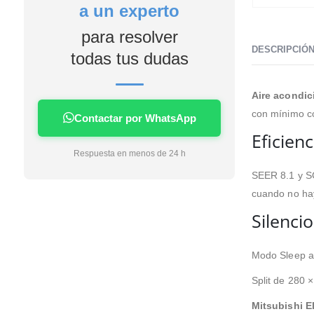
a un experto
4 días me lo estaban
instalando en casa facilidad
para resolver
de financiación sin intereses
DESCRIPCIÓ
en mi caso la instalación unos
todas tus dudas
profesionales no tardaron
nada apenas ensuciaron la
Aire acondi
casa nada dejaron todo
limpio servicio rápido limpio y
con mínimo c
Contactar por WhatsApp
eficaz si tengo que poner algo
Eficien
a futuro sin duda será con
Respuesta en menos de 24 h
esta empresa.
SEER 8.1 y SC
cuando no ha
Silencio
Modo Sleep a 
Split de 280 
Mitsubishi E