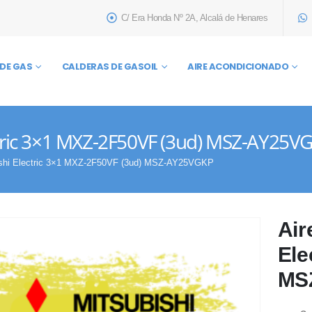
C/ Era Honda Nº 2A, Alcalá de Henares
DE GAS
CALDERAS DE GASOIL
AIRE ACONDICIONADO
ctric 3×1 MXZ-2F50VF (3ud) MSZ-AY25V
bishi Electric 3×1 MXZ-2F50VF (3ud) MSZ-AY25VGKP
Air
Ele
MS