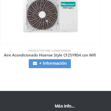
PRODUCTOS AIRE CONDICIONADO
Aire Acondicionado Hisense Style CF25YR04 con Wifi
+ Información
Más info...