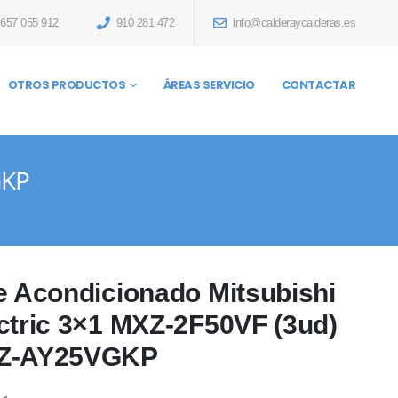
657 055 912
910 281 472
info@calderaycalderas.es
OTROS PRODUCTOS
ÁREAS SERVICIO
CONTACTAR
GKP
e Acondicionado Mitsubishi
ctric 3×1 MXZ-2F50VF (3ud)
Z-AY25VGKP