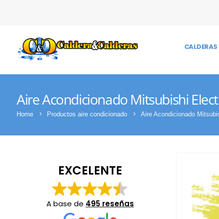
CALDERAS 
Aire Acondicionado Mitsubishi Ele
Home
Productos aire condicionado
Aire Acondicionado Mitsu
EXCELENTE
A base de
495 reseñas