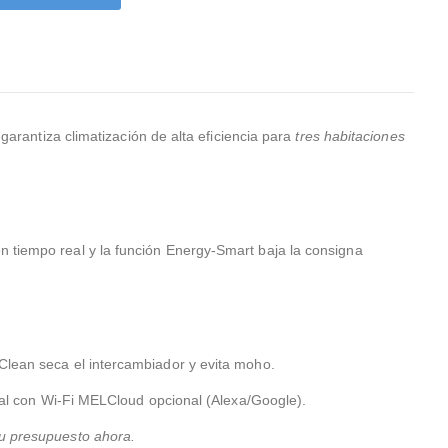
instaladores Leandro y Ramon,
conmigo, le dije a
que sufrieron lo suyo para
quería y en cuest
adaptar la nueva caldera.
hora me envió tre
Creo que acerte plenamente
cotizaciones vía 
al contar con esta empresa.
electrónico, toma
decisión de contr
garantiza climatización de alta eficiencia para
tres habitaciones
el cambio de cal
aclarar que yo viv
pueblo en VALLADO
hubo ningún prob
vinieron a hacer l
de la caldera. Quedé
n tiempo real y la función Energy-Smart baja la consigna
gratamente satis
trabajo calidad-pr
profesionalidad d
técnicos y de Dav
el que me asesor
Clean seca el intercambiador y evita moho.
momento
otal con Wi-Fi MELCloud opcional (Alexa/Google).
 tu presupuesto ahora.