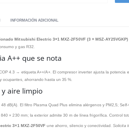
N
INFORMACIÓN ADICIONAL
cionado Mitsubishi Electric 3×1 MXZ-2F50VF (3 × MSZ-AY25VGKP)
onsumo y gas R32.
cia A++ que se nota
OP 4.3 → etiqueta A++/A+. El compresor inverter ajusta la potencia e
y ocupantes, ahorrando hasta un 35 %.
 y aire limpio
48 dB(A). El filtro Plasma Quad Plus elimina alérgenos y PM2,5; Self-
× 840 × 230 mm; la exterior admite 30 m de línea frigorífica. Control t
lectric 3×1 MXZ-2F50VF
une ahorro, silencio y conectividad.
Solicita