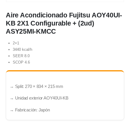
Aire Acondicionado Fujitsu AOY40UI-
KB 2X1 Configurable + (2ud)
ASY25MI-KMCC
2×1
3440 kcal/h
SEER 8.0
SCOP 4.6
→ Split: 270 × 834 × 215 mm
→ Unidad exterior AOY40UI‑KB
→ Fabricación: Japón