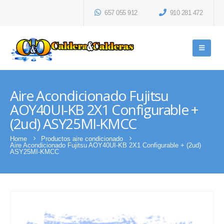
657 055 912
910 281 472
Aire Acondicionado Fujitsu
AOY40UI-KB 2X1 Configurable +
(2ud) ASY25MI-KMCC
Home
Productos aire condicionado
Aire Acondicionado Fujitsu AOY40UI-KB 2X1 Configurable + (2ud)
ASY25MI-KMCC