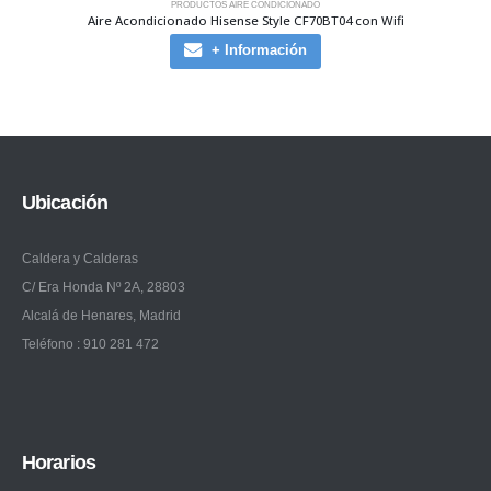
PRODUCTOS AIRE CONDICIONADO
Aire Acondicionado Hisense Style CF70BT04 con Wifi
+ Información
Ubicación
Caldera y Calderas
C/ Era Honda Nº 2A, 28803
Alcalá de Henares, Madrid
Teléfono : 910 281 472
Horarios