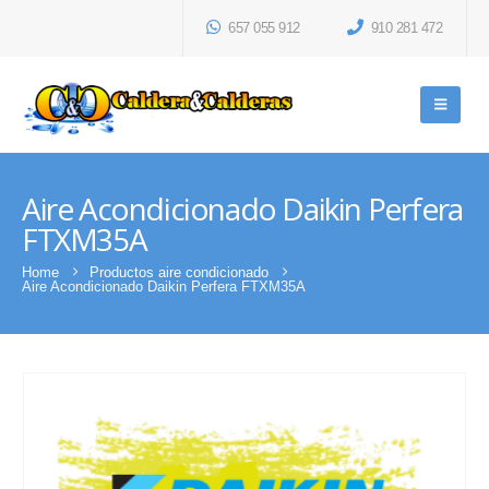
657 055 912
910 281 472
Aire Acondicionado Daikin Perfera
FTXM35A
Home
Productos aire condicionado
Aire Acondicionado Daikin Perfera FTXM35A